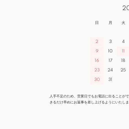
2
日
月
火
2
3
4
9
10
11
16
17
18
23
24
25
30
31
人手不足のため、営業日でもお電話に出ることがで
きるだけ早めにお返事を差し上げるようにいたしま